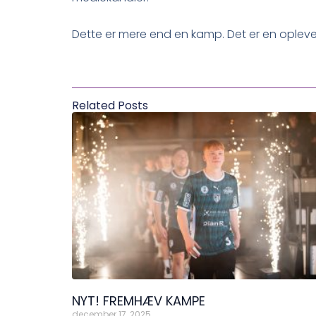
Dette er mere end en kamp. Det er en oplevel
Related Posts
NYT! FREMHÆV KAMPE
december 17, 2025