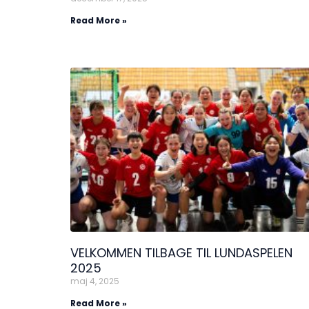
Read More »
VELKOMMEN TILBAGE TIL LUNDASPELEN
2025
maj 4, 2025
Read More »