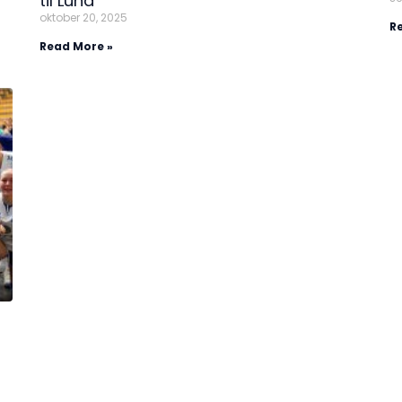
til Lund
oktober 20, 2025
R
Read More »