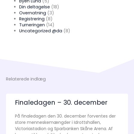
Byen Lund
(5)
Din deltagelse
(18)
Overnatning
(3)
Registrering
(8)
Turneringen
(14)
Uncategorized @da
(8)
Relaterede indlæg
Finaledagen – 30. december
På finaledagen den 30. december forventes der
store menneskemængder i Idrottshallen,
Victoriastadion og Sparbanken Skåne Arena. Af