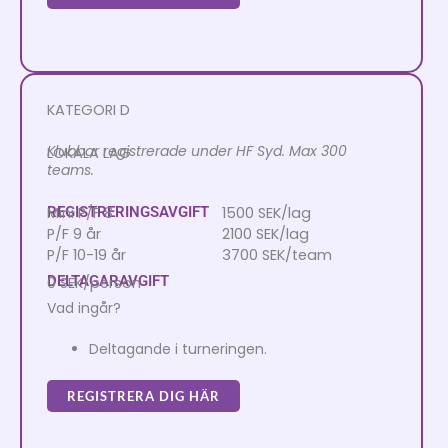
KATEGORI D
Klubbar registrerade under HF Syd. Max 300
LOKALA LAG
teams.
REGISTRERINGSAVGIFT
Mini P/F 8
1500 SEK/lag
P/F 9 år
2100 SEK/lag
P/F 10-19 år
3700 SEK/team
DELTAGARAVGIFT
0 SEK/person
Vad ingår?
Deltagande i turneringen.
REGISTRERA DIG HÄR