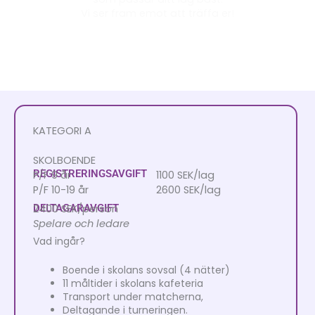
Vi ser fram emot att träffa er!
KATEGORI A
SKOLBOENDE
REGISTRERINGSAVGIFT
P/F 9 år
1100 SEK/lag
P/F 10-19 år
2600 SEK/lag
DELTAGARAVGIFT
2400 SEK/person
Spelare och ledare
Vad ingår?
Boende i skolans sovsal (4 nätter)
11 måltider i skolans kafeteria
Transport under matcherna,
Deltagande i turneringen.