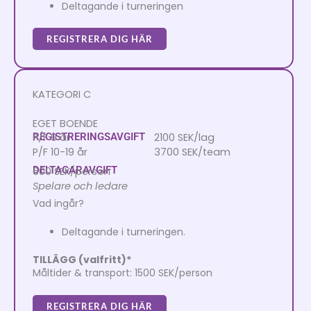
Deltagande i turneringen
REGISTRERA DIG HÄR
KATEGORI C
EGET BOENDE
REGISTRERINGSAVGIFT
P/F 9 år
2100 SEK/lag
P/F 10-19 år
3700 SEK/team
DELTAGARAVGIFT
600 SEK/person
Spelare och ledare
Vad ingår?
Deltagande i turneringen.
TILLÄGG (valfritt)*
Måltider & transport: 1500 SEK/person
REGISTRERA DIG HÄR