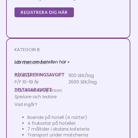
REGISTRERA DIG HÄR
KATEGORI B
Läs mer om hotellen här »
HOTELLBOENDE
REGISTRERINGSAVGIFT
P/F 9 år
1100 SEK/lag
P/F 10-19 år
2600 SEK/lag
DELTAGARAVGIFT
från 3700 SEK/person
Spelare och ledare
Vad ingår?
Boende på hotell (4 nätter)
4 frukostar på hotellet
7 måltider i skolans kafeteria
Transport under matcherna