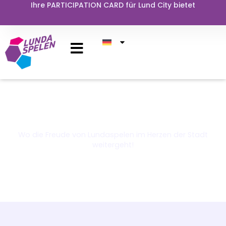
Zum
Ihre PARTICIPATION CARD für Lund City bietet
Inhalt
springen
Lund entdecken
Wo die Freude von Lundaspelen im Herzen der Stadt
weitergeht!